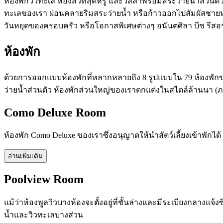
ห้องพักวิวทะเล ห้องสวีทสุดหรู และวิลล่าพร้อมสระว่ายน้ำส่
ทะเลของเรา ผ่อนคลายริมสระว่ายน้ำ หรือก้าวออกไปสัมผัสชาย
วันหยุดของครอบครัว หรือโอกาสพิเศษต่างๆ อนันตศิลา บีช รีสอร
ห้องพัก
ด้วยการออกแบบห้องพักที่หลากหลายถึง 8 รูปแบบใน 79 ห้องพักข
ว่ายน้ำส่วนตัว ห้องพักส่วนใหญ่ของเราตกแต่งในสไตล์ล้านนา 
Como Deluxe Room
ห้องพัก Como Deluxe ของเราซึ่งอนุญาตให้นำสัตว์เลี้ยงเข้าพัก
อ่านเพิ่มเติม
Poolview Room
แม้ว่าห้องพูลวิวบางห้องจะตั้งอยู่ที่ชั้นล่างและมีระเบียงกลางแ
น้ำและวิวทะเลบางส่วน