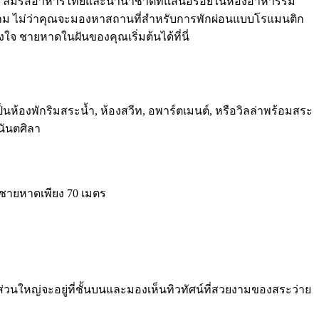
ริง ลิ้มรสอาหารไทยและนานาชาติที่แสนอร่อยในห้องอาหารริม
งาม ไม่ว่าคุณจะมองหาสถานที่สำหรับการพักผ่อนแบบโรแมนติก
จ ชายหาดในฝันของคุณเริ่มต้นได้ที่นี่
้องพักริมสระน้ำ, ห้องสวีท, อพาร์ตเมนต์, หรือวิลล่าพร้อมสระ
นันตศิลา
ากชายหาดเพียง 70 เมตร
ักส่วนใหญ่จะอยู่ที่ชั้นบนและมองเห็นทิวทัศน์ที่สวยงามของสระว่าย