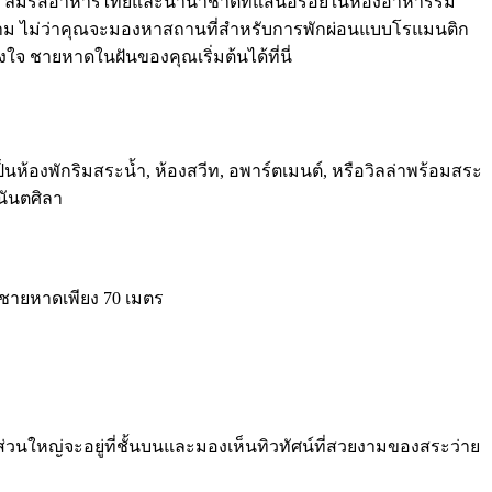
ริง ลิ้มรสอาหารไทยและนานาชาติที่แสนอร่อยในห้องอาหารริม
งาม ไม่ว่าคุณจะมองหาสถานที่สำหรับการพักผ่อนแบบโรแมนติก
จ ชายหาดในฝันของคุณเริ่มต้นได้ที่นี่
้องพักริมสระน้ำ, ห้องสวีท, อพาร์ตเมนต์, หรือวิลล่าพร้อมสระ
นันตศิลา
ากชายหาดเพียง 70 เมตร
ักส่วนใหญ่จะอยู่ที่ชั้นบนและมองเห็นทิวทัศน์ที่สวยงามของสระว่าย