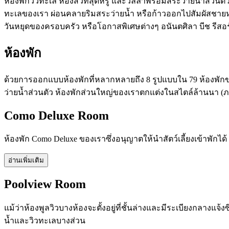
ห้องพักวิวทะเล ห้องสวีทสุดหรู และวิลล่าพร้อมสระว่ายน้ำส่
ทะเลของเรา ผ่อนคลายริมสระว่ายน้ำ หรือก้าวออกไปสัมผัสชาย
วันหยุดของครอบครัว หรือโอกาสพิเศษต่างๆ อนันตศิลา บีช รีสอร
ห้องพัก
ด้วยการออกแบบห้องพักที่หลากหลายถึง 8 รูปแบบใน 79 ห้องพักข
ว่ายน้ำส่วนตัว ห้องพักส่วนใหญ่ของเราตกแต่งในสไตล์ล้านนา 
Como Deluxe Room
ห้องพัก Como Deluxe ของเราซึ่งอนุญาตให้นำสัตว์เลี้ยงเข้าพัก
อ่านเพิ่มเติม
Poolview Room
แม้ว่าห้องพูลวิวบางห้องจะตั้งอยู่ที่ชั้นล่างและมีระเบียงกลางแ
น้ำและวิวทะเลบางส่วน