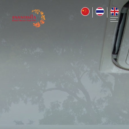
หน
หล
+
ห้
พั
ข้
เส
พิ
ร้
อ
+
สิ่ง
อ