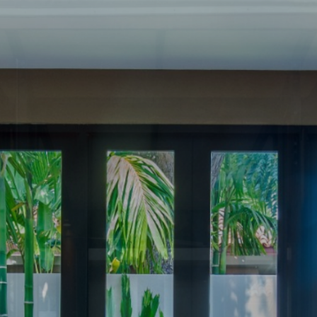
ค
ส
แ
บร
ง
แต
แ
เล
รี่
ส
ติ
เร